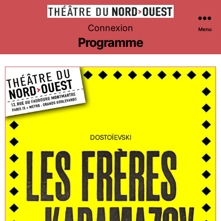
Théâtre
Connexion
Menu
du
Programme
Nord-
Ouest