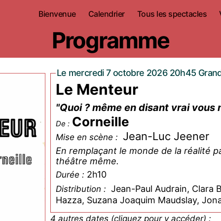
Bienvenue
Calendrier
Tous les spectacles
Programme
Le mercredi 7 octobre 2026 20h45 Grand
Le Menteur
"Quoi ? même en disant vrai vous m
Corneille
De :
Jean-Luc Jeener
Mise en scène :
En remplaçant le monde de la réalité par
théâtre même.
2h10
Durée :
Jean-Paul Audrain, Clara B
Distribution :
Hazza, Suzana Joaquim Maudslay, Jonat
4 autres dates (cliquez pour y accéder) :