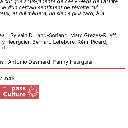
a critique sous-jacente de ces « Gens de Qualité
que d’un certain sentiment de révolte qui
x, et qui mènera, un siècle plus tard, à la
reau, Sylvain Durand-Soriano, Marc Grèzes-Rueff,
ny Heurguier, Bernard Lefebvre, Rémi Picard,
telli
tes : Antonio Desmard, Fanny Heurguier
026 20h45