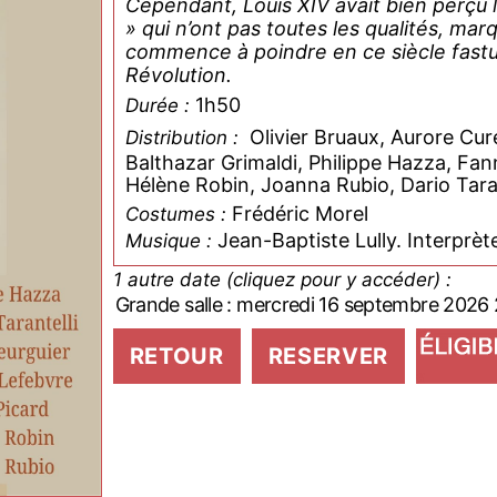
Cependant, Louis XIV avait bien perçu l
» qui n’ont pas toutes les qualités, mar
commence à poindre en ce siècle fastueu
Révolution.
1h50
Durée :
Olivier Bruaux, Aurore Cu
Distribution :
Balthazar Grimaldi, Philippe Hazza, Fan
Hélène Robin, Joanna Rubio, Dario Taran
Frédéric Morel
Costumes :
Jean-Baptiste Lully. Interprè
Musique :
1 autre date (cliquez pour y accéder) :
Grande salle : mercredi 16 septembre 2