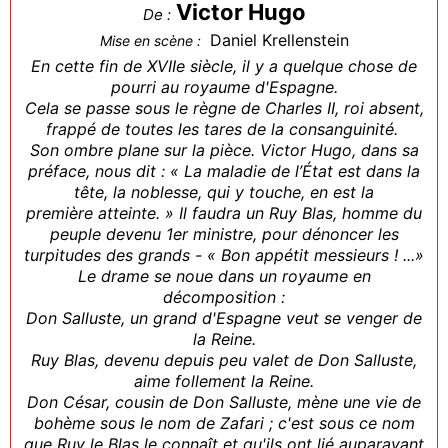
Victor Hugo
De :
Daniel Krellenstein
Mise en scène :
En cette fin de XVIIe siècle, il y a quelque chose de
pourri au royaume d'Espagne.
Cela se passe sous le règne de Charles II, roi absent,
frappé de toutes les tares de la consanguinité.
Son ombre plane sur la pièce. Victor Hugo, dans sa
préface, nous dit : « La maladie de l’État est dans la
tête, la noblesse, qui y touche, en est la
première atteinte. » Il faudra un Ruy Blas, homme du
peuple devenu 1er ministre, pour dénoncer les
turpitudes des grands - « Bon appétit messieurs ! ...»
Le drame se noue dans un royaume en
décomposition :
Don Salluste, un grand d'Espagne veut se venger de
la Reine.
Ruy Blas, devenu depuis peu valet de Don Salluste,
aime follement la Reine.
Don César, cousin de Don Salluste, mène une vie de
bohème sous le nom de Zafari ; c'est sous ce nom
que Ruy le Blas le connaît et qu'ils ont lié auparavant