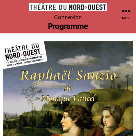
Théâtre
Connexion
Menu
du
Programme
Nord-
Ouest