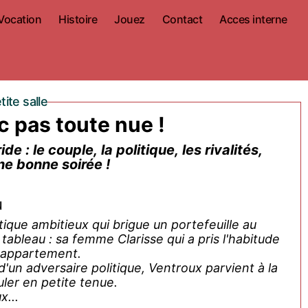
Vocation
Histoire
Jouez
Contact
Acces interne
ite salle
 pas toute nue !
de : le couple, la politique, les rivalités,
ne bonne soirée !
u
que ambitieux qui brigue un portefeuille au
tableau : sa femme Clarisse qui a pris l'habitude
r appartement.
e d'un adversaire politique, Ventroux parvient à la
ler en petite tenue.
x...