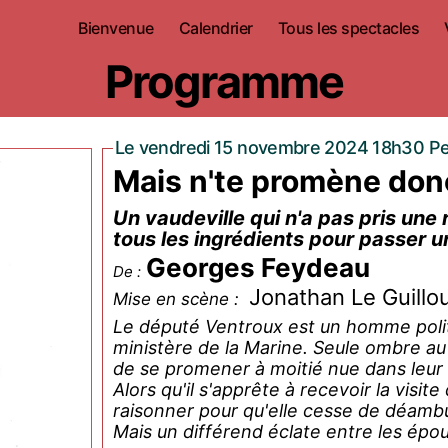
Bienvenue
Calendrier
Tous les spectacles
Programme
Le vendredi 15 novembre 2024 18h30 Pet
Mais n'te promène donc
Un vaudeville qui n'a pas pris une ri
tous les ingrédients pour passer u
Georges Feydeau
De :
Jonathan Le Guillo
Mise en scène :
Le député Ventroux est un homme politi
ministère de la Marine. Seule ombre au 
de se promener à moitié nue dans leu
Alors qu'il s'apprête à recevoir la visit
raisonner pour qu'elle cesse de déambu
Mais un différend éclate entre les épou