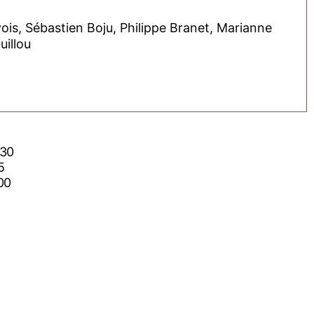
vois, Sébastien Boju, Philippe Branet, Marianne
illou
h30
5
00