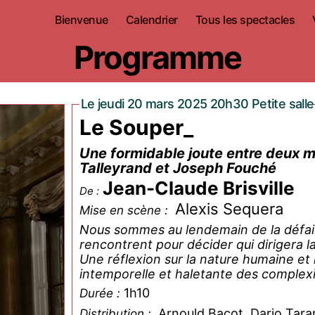
Bienvenue
Calendrier
Tous les spectacles
Programme
Le jeudi 20 mars 2025 20h30 Petite salle
Le Souper_
Une formidable joute entre deux m
Talleyrand et Joseph Fouché
Jean-Claude Brisville
De :
Alexis Sequera
Mise en scène :
Nous sommes au lendemain de la défait
rencontrent pour décider qui dirigera 
Une réflexion sur la nature humaine et 
intemporelle et haletante des complexi
1h10
Durée :
Arnould Bacot, Dario Taran
Distribution :