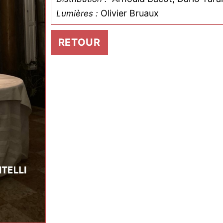
Olivier Bruaux
Lumières :