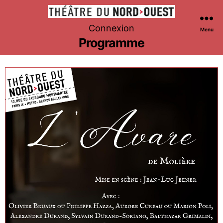
Théâtre
Connexion
Menu
du
Programme
Nord-
Ouest