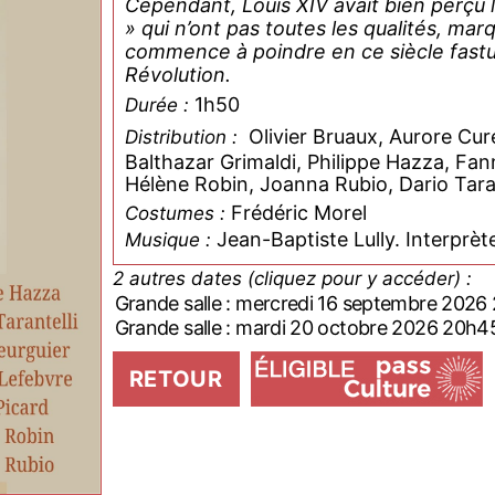
Cependant, Louis XIV avait bien perçu l
» qui n’ont pas toutes les qualités, mar
commence à poindre en ce siècle fastueu
Révolution.
1h50
Durée :
Olivier Bruaux, Aurore Cu
Distribution :
Balthazar Grimaldi, Philippe Hazza, Fan
Hélène Robin, Joanna Rubio, Dario Taran
Frédéric Morel
Costumes :
Jean-Baptiste Lully. Interprè
Musique :
2 autres dates (cliquez pour y accéder) :
Grande salle : mercredi 16 septembre 2026
Grande salle : mardi 20 octobre 2026 20h4