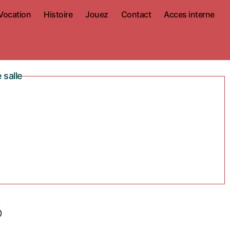
Vocation
Histoire
Jouez
Contact
Acces interne
 salle
0