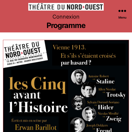
Théâtre
Connexion
Menu
du
Programme
Nord-
Ouest