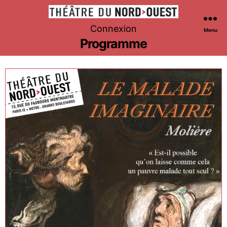
Théâtre
Connexion
Menu
du
Programme
Nord-
Ouest