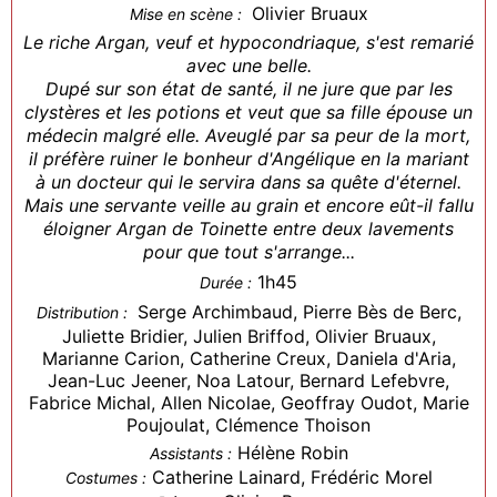
Olivier Bruaux
Mise en scène :
Le riche Argan, veuf et hypocondriaque, s'est remarié
avec une belle.
Dupé sur son état de santé, il ne jure que par les
clystères et les potions et veut que sa fille épouse un
médecin malgré elle. Aveuglé par sa peur de la mort,
il préfère ruiner le bonheur d'Angélique en la mariant
à un docteur qui le servira dans sa quête d'éternel.
Mais une servante veille au grain et encore eût-il fallu
éloigner Argan de Toinette entre deux lavements
pour que tout s'arrange...
1h45
Durée :
Serge Archimbaud, Pierre Bès de Berc,
Distribution :
Juliette Bridier, Julien Briffod, Olivier Bruaux,
Marianne Carion, Catherine Creux, Daniela d'Aria,
Jean-Luc Jeener, Noa Latour, Bernard Lefebvre,
Fabrice Michal, Allen Nicolae, Geoffray Oudot, Marie
Poujoulat, Clémence Thoison
Hélène Robin
Assistants :
Catherine Lainard, Frédéric Morel
Costumes :