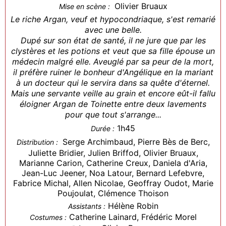
Olivier Bruaux
Mise en scène :
Le riche Argan, veuf et hypocondriaque, s'est remarié
avec une belle.
Dupé sur son état de santé, il ne jure que par les
clystères et les potions et veut que sa fille épouse un
médecin malgré elle. Aveuglé par sa peur de la mort,
il préfère ruiner le bonheur d'Angélique en la mariant
à un docteur qui le servira dans sa quête d'éternel.
Mais une servante veille au grain et encore eût-il fallu
éloigner Argan de Toinette entre deux lavements
pour que tout s'arrange...
1h45
Durée :
Serge Archimbaud, Pierre Bès de Berc,
Distribution :
Juliette Bridier, Julien Briffod, Olivier Bruaux,
Marianne Carion, Catherine Creux, Daniela d'Aria,
Jean-Luc Jeener, Noa Latour, Bernard Lefebvre,
Fabrice Michal, Allen Nicolae, Geoffray Oudot, Marie
Poujoulat, Clémence Thoison
Hélène Robin
Assistants :
Catherine Lainard, Frédéric Morel
Costumes :