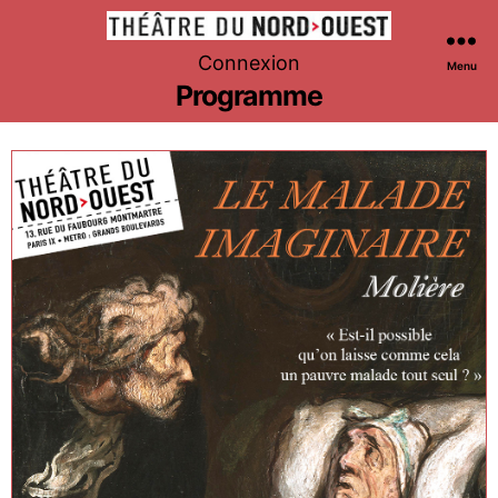
Théâtre
Connexion
Menu
du
Programme
Nord-
Ouest