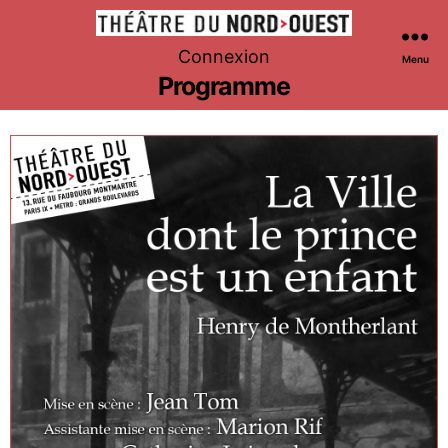
Théâtre
Connexion
Menu
du
Programme
Nord-
Ouest