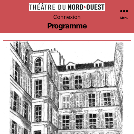
Théâtre
Connexion
Menu
du
Programme
Nord-
Ouest