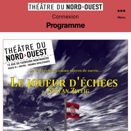
Théâtre
Connexion
Menu
du
Programme
Nord-
Ouest