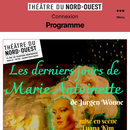
Théâtre
Connexion
Menu
du
Programme
Nord-
Ouest