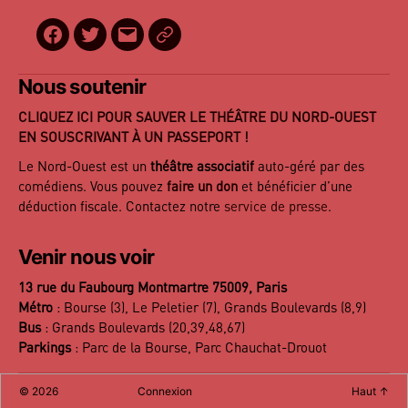
Facebook
Twitter
E-
BilletReduc
mail
Nous soutenir
CLIQUEZ ICI POUR SAUVER LE THÉÂTRE DU NORD-OUEST
EN SOUSCRIVANT À UN PASSEPORT !
Le Nord-Ouest est un
théâtre associatif
auto-géré par des
comédiens. Vous pouvez
faire un don
et bénéficier d’une
déduction fiscale. Contactez notre
service de presse
.
Venir nous voir
13 rue du Faubourg Montmartre 75009, Paris
Métro
: Bourse (3), Le Peletier (7), Grands Boulevards (8,9)
Bus
: Grands Boulevards (20,39,48,67)
Parkings
: Parc de la Bourse, Parc Chauchat-Drouot
©
2026
Connexion
Haut
↑