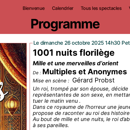
Bienvenue
Calendrier
Tous les spectacles
Programme
Le dimanche 26 octobre 2025 14h30 Peti
1001 nuits florilège
Mille et une merveilles d’orient
Multiples et Anonymes
De :
Gérard Probst
Mise en scène :
Un roi, trompé par son épouse, décide de se venger d’elle et de toutes les
représentantes de son sexe, en mettant
tuer le matin venu .
Dans ce royaume de l’horreur une jeune fi
propose de raconter au roi des histoire
Au bout de mille et une nuits, le roi d’a
à ses pareilles.