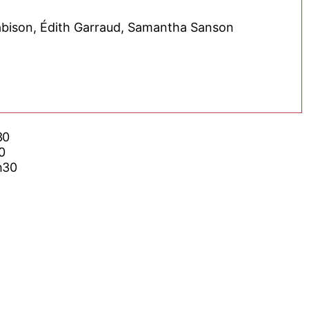
abison, Édith Garraud, Samantha Sanson
30
0
h30