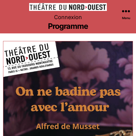
Théâtre
Connexion
Menu
du
Programme
Nord-
Ouest