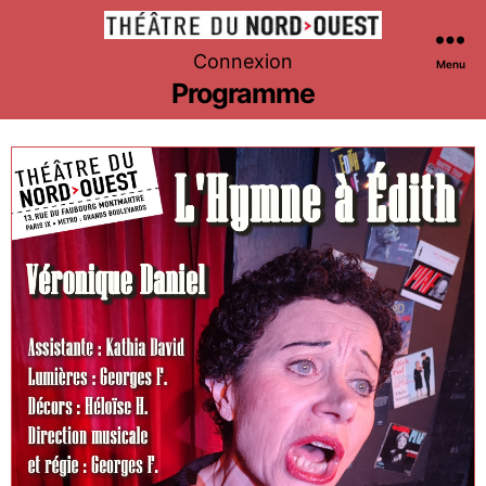
Théâtre
Connexion
Menu
du
Programme
Nord-
Ouest