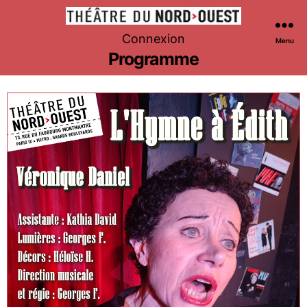
Théâtre
Connexion
Menu
du
Programme
Nord-
Ouest