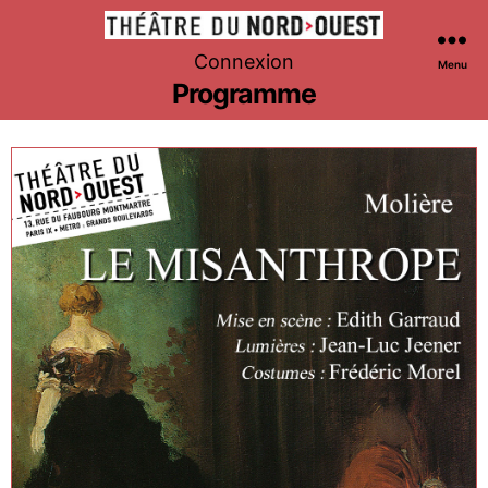
Théâtre
Connexion
Menu
du
Programme
Nord-
Ouest