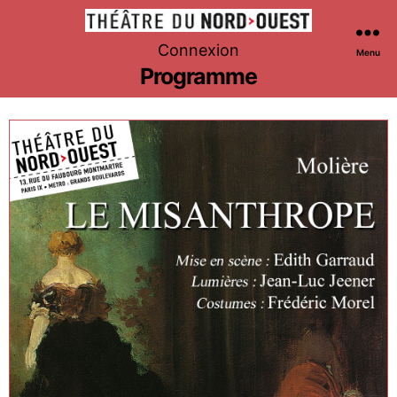
Théâtre
Connexion
Menu
du
Programme
Nord-
Ouest