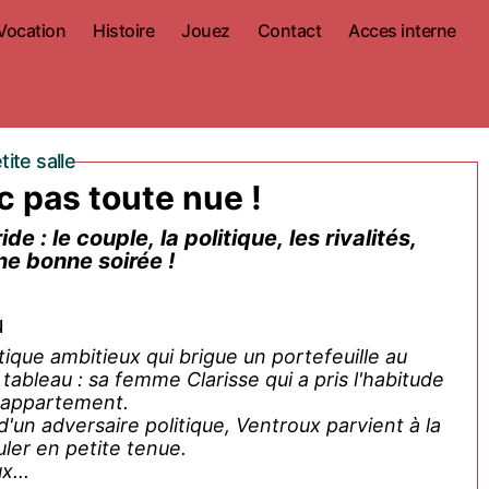
Vocation
Histoire
Jouez
Contact
Acces interne
ite salle
 pas toute nue !
de : le couple, la politique, les rivalités,
ne bonne soirée !
u
que ambitieux qui brigue un portefeuille au
tableau : sa femme Clarisse qui a pris l'habitude
r appartement.
e d'un adversaire politique, Ventroux parvient à la
ler en petite tenue.
x...