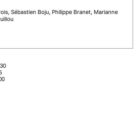
vois, Sébastien Boju, Philippe Branet, Marianne
illou
h30
5
00