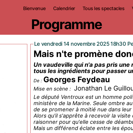
Bienvenue
Calendrier
Tous les spectacles
Programme
Le vendredi 14 novembre 2025 18h30 Pet
Mais n'te promène donc
Un vaudeville qui n'a pas pris une ri
tous les ingrédients pour passer u
Georges Feydeau
De :
Jonathan Le Guillo
Mise en scène :
Le député Ventroux est un homme politi
ministère de la Marine. Seule ombre au 
de se promener à moitié nue dans leu
Alors qu'il s'apprête à recevoir la visit
raisonner pour qu'elle cesse de déambu
Mais un différend éclate entre les épou