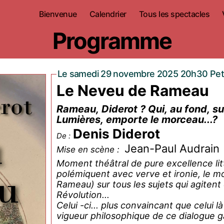
Bienvenue
Calendrier
Tous les spectacles
Programme
Le samedi 29 novembre 2025 20h30 Peti
Le Neveu de Rameau
Rameau, Diderot ? Qui, au fond, sur tous les sujets qui agitent ce siècle des
Lumières, emporte le morceau...?
Denis Diderot
De :
Jean-Paul Audrain
Mise en scène :
Moment théâtral de pure excellence lit
polémiquent avec verve et ironie, le mo
Rameau) sur tous les sujets qui agitent ce
Révolution...
Celui -ci... plus convaincant que celui là ? À vous de venir vous réjouir pour en juger. L
vigueur philosophique de ce dialogue 