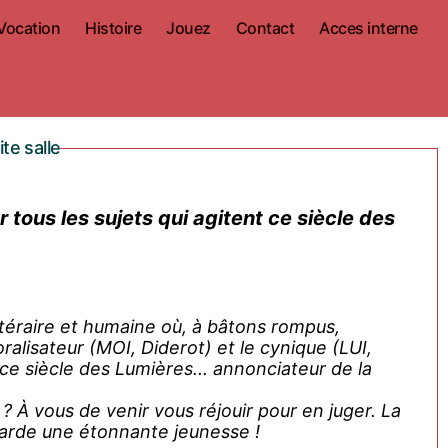
Vocation
Histoire
Jouez
Contact
Acces interne
te salle
téraire et humaine où, à bâtons rompus,
ralisateur (MOI, Diderot) et le cynique (LUI,
 siècle des Lumières... annonciateur de la
a
garde une étonnante jeunesse !