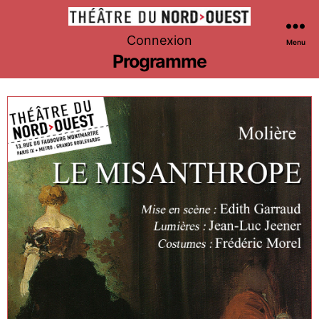
Théâtre
Connexion
Menu
du
Programme
Nord-
Ouest