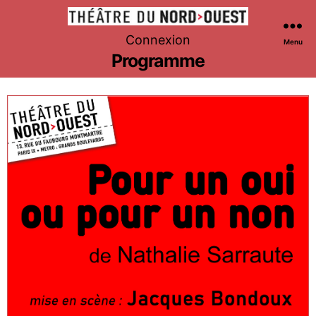
Théâtre
Connexion
Menu
du
Programme
Nord-
Ouest