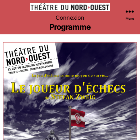
Théâtre
Connexion
Menu
du
Programme
Nord-
Ouest