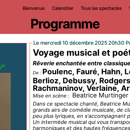
Bienvenue
Calendrier
Tous les spectacles
Programme
Le mercredi 10 décembre 2025 20h30 Pet
Voyage musical et poé
Rêverie enchantée entre classique
Poulenc, Fauré, Hahn, L
De :
Berlioz, Debussy, Rodgers,
Rachmaninov, Verlaine, Ar
Beatrice Murtinger
Mise en scène :
Dans ce spectacle chanté, Beatrice Mu
grands airs de comédie musicale, de cl
peu plus lyriques, en s'accompagnant p
Un intermède musical qui vous transpo
harmoniques et des hautes fréquences 