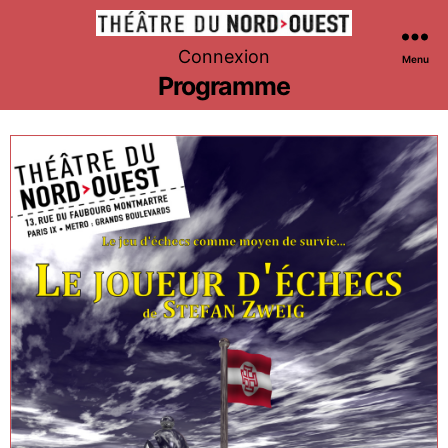
Théâtre
Connexion
Menu
du
Programme
Nord-
Ouest