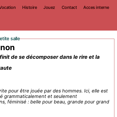
Vocation
Histoire
Jouez
Contact
Acces interne
tite salle
 non
init de se décomposer dans le rire et la
raute
elle est
 été grammaticalement et seulement
, féminisé : belle pour beau, grande pour grand