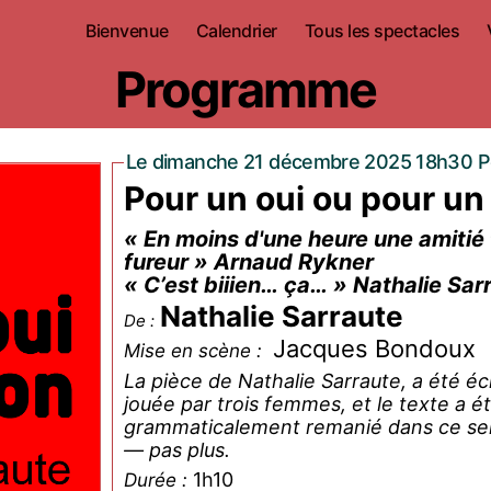
Bienvenue
Calendrier
Tous les spectacles
Programme
Le dimanche 21 décembre 2025 18h30 Pe
Pour un oui ou pour un
« En moins d'une heure une amitié f
fureur » Arnaud Rykner
« C’est biiien… ça… » Nathalie Sar
Nathalie Sarraute
De :
Jacques Bondoux
Mise en scène :
La pièce de Nathalie Sarraute, a été écrite pour être jouée par des hommes. Ici, 
jouée par trois femmes, et le texte a
grammaticalement remanié dans ce sens
— pas plus.
1h10
Durée :