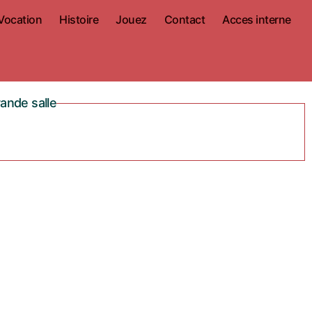
Vocation
Histoire
Jouez
Contact
Acces interne
ande salle