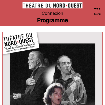
Théâtre
Connexion
Menu
du
Programme
Nord-
Ouest