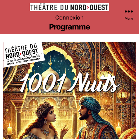
Théâtre
Connexion
Menu
du
Programme
Nord-
Ouest