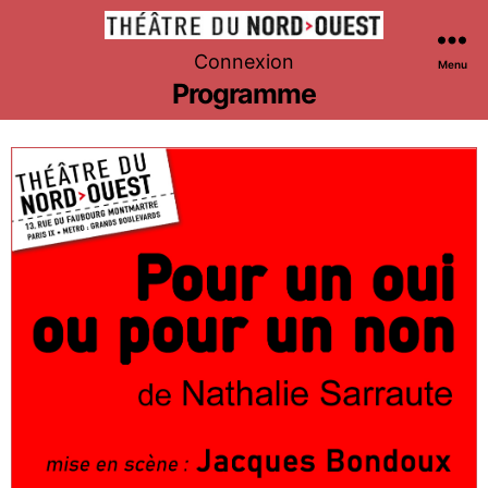
Théâtre
Connexion
Menu
du
Programme
Nord-
Ouest