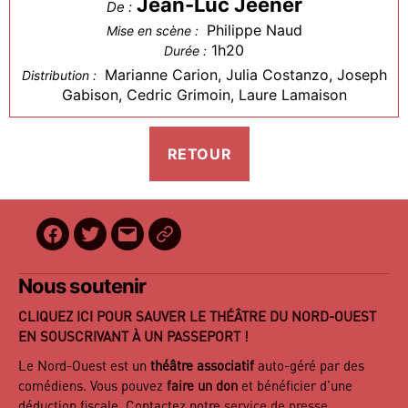
Jean-Luc Jeener
De :
Philippe Naud
Mise en scène :
1h20
Durée :
Marianne Carion, Julia Costanzo, Joseph
Distribution :
Gabison, Cedric Grimoin, Laure Lamaison
Facebook
Twitter
E-
BilletReduc
mail
Nous soutenir
CLIQUEZ ICI POUR SAUVER LE THÉÂTRE DU NORD-OUEST
EN SOUSCRIVANT À UN PASSEPORT !
Le Nord-Ouest est un
théâtre associatif
auto-géré par des
comédiens. Vous pouvez
faire un don
et bénéficier d’une
déduction fiscale. Contactez notre
service de presse
.