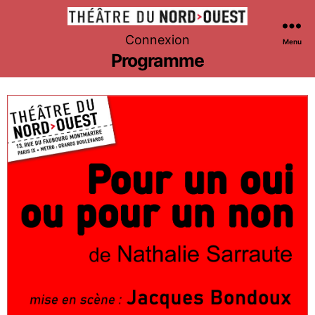
Théâtre
Connexion
Menu
du
Programme
Nord-
Ouest