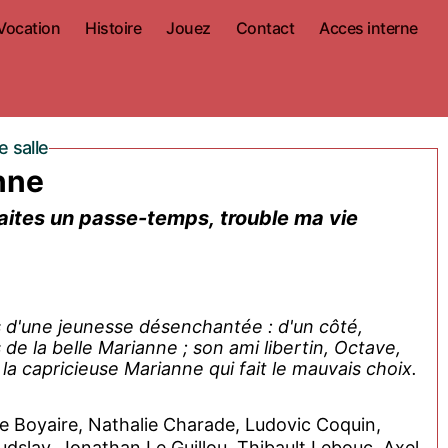
Vocation
Histoire
Jouez
Contact
Acces interne
 salle
nne
faites un passe-temps, trouble ma vie
 d'une jeunesse désenchantée : d'un côté,
e la belle Marianne ; son ami libertin, Octave,
 la capricieuse Marianne qui fait le mauvais choix.
e Boyaire, Nathalie Charade, Ludovic Coquin,
slay, Jonathan Le Guillou, Thibault Lebouc, Axel