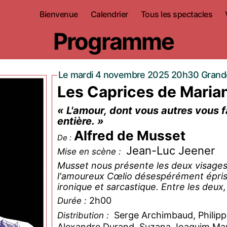
Bienvenue
Calendrier
Tous les spectacles
Programme
Le mardi 4 novembre 2025 20h30 Grande
Les Caprices de Maria
« L'amour, dont vous autres vous 
entière. »
Alfred de Musset
De :
Jean-Luc Jeener
Mise en scène :
Musset nous présente les deux visages
l'amoureux Cœlio désespérément épris d
ironique et sarcastique. Entre les deux,
2h00
Durée :
Serge Archimbaud, Philipp
Distribution :
Alexandre Durand, Suzana Joaquim Maud