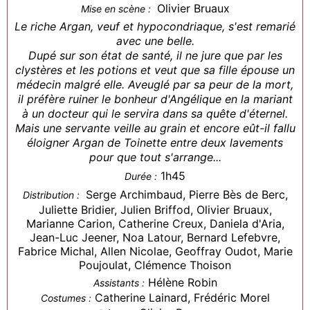
Olivier Bruaux
Mise en scène :
Le riche Argan, veuf et hypocondriaque, s'est remarié
avec une belle.
Dupé sur son état de santé, il ne jure que par les
clystères et les potions et veut que sa fille épouse un
médecin malgré elle. Aveuglé par sa peur de la mort,
il préfère ruiner le bonheur d'Angélique en la mariant
à un docteur qui le servira dans sa quête d'éternel.
Mais une servante veille au grain et encore eût-il fallu
éloigner Argan de Toinette entre deux lavements
pour que tout s'arrange...
1h45
Durée :
Serge Archimbaud, Pierre Bès de Berc,
Distribution :
Juliette Bridier, Julien Briffod, Olivier Bruaux,
Marianne Carion, Catherine Creux, Daniela d'Aria,
Jean-Luc Jeener, Noa Latour, Bernard Lefebvre,
Fabrice Michal, Allen Nicolae, Geoffray Oudot, Marie
Poujoulat, Clémence Thoison
Hélène Robin
Assistants :
Catherine Lainard, Frédéric Morel
Costumes :