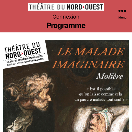
Théâtre
Connexion
Menu
du
Programme
Nord-
Ouest