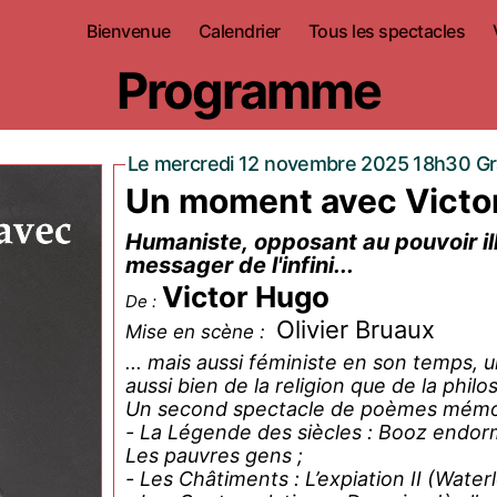
Bienvenue
Calendrier
Tous les spectacles
Programme
Le mercredi 12 novembre 2025 18h30 Gr
Un moment avec Victor 
Humaniste, opposant au pouvoir ill
messager de l'infini...
Victor Hugo
De :
Olivier Bruaux
Mise en scène :
... mais aussi féministe en son temps, 
aussi bien de la religion que de la phil
Un second spectacle de poèmes mémor
- La Légende des siècles : Booz endorm
Les pauvres gens ;
- Les Châtiments : L’expiation II (Water