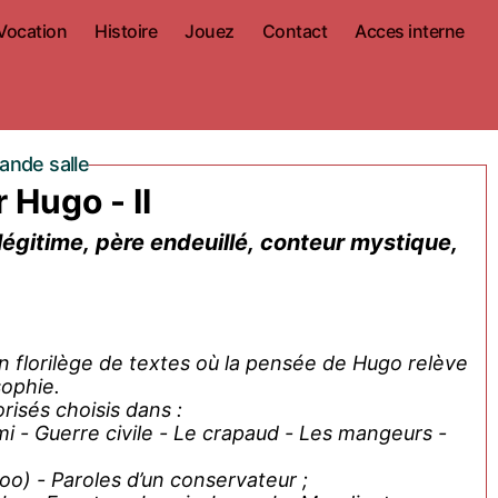
Vocation
Histoire
Jouez
Contact
Acces interne
ande salle
Hugo - II
égitime, père endeuillé, conteur mystique,
un florilège de textes où la pensée de Hugo relève
osophie.
isés choisis dans :
i - Guerre civile - Le crapaud - Les mangeurs -
loo) - Paroles d’un conservateur ;