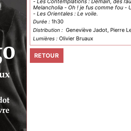
- Les Contemplations : Demain, dès l’a
Melancholia - Oh ! je fus comme fou - Un s
- Les Orientales : Le voile.
1h30
Durée :
Geneviève Jadot, Pierre L
Distribution :
Olivier Bruaux
Lumières :