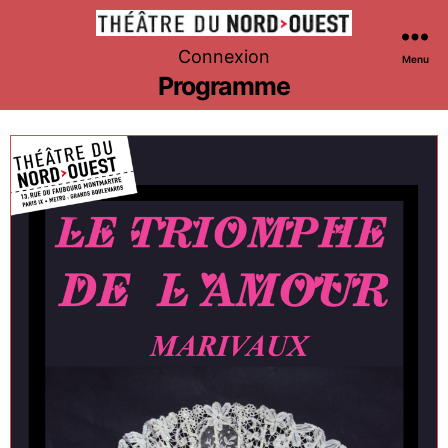
Théâtre
Connexion
Menu
du
Programme
Nord-
Ouest