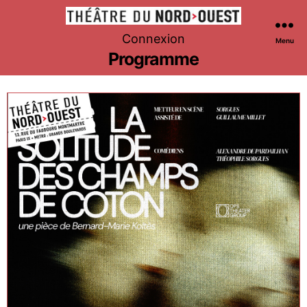
Théâtre
Connexion
Menu
du
Programme
Nord-
Ouest