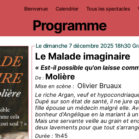
Bienvenue
Calendrier
Tous les spectacles
Programme
Le dimanche 7 décembre 2025 18h30 Gr
Le Malade imaginaire
« Est-il possible qu'on laisse com
Molière
De :
Olivier Bruaux
Mise en scène :
Le riche Argan, veuf et hypocondriaque
Dupé sur son état de santé, il ne jure q
fille épouse un médecin malgré elle. Ave
bonheur d'Angélique en la mariant à un 
Mais une servante veille au grain et enc
deux lavements pour que tout s'arrange
1h45
Durée :