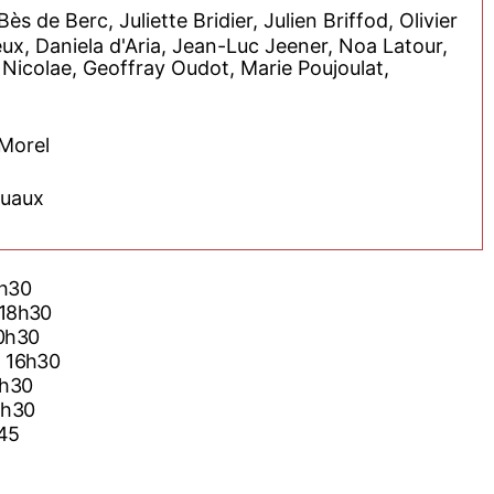
s de Berc, Juliette Bridier, Julien Briffod, Olivier
ux, Daniela d'Aria, Jean-Luc Jeener, Noa Latour,
 Nicolae, Geoffray Oudot, Marie Poujoulat,
 Morel
ruaux
0h30
 18h30
20h30
6 16h30
4h30
6h30
h45