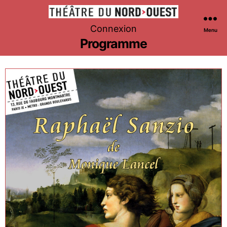
Théâtre
Connexion
Menu
du
Programme
Nord-
Ouest