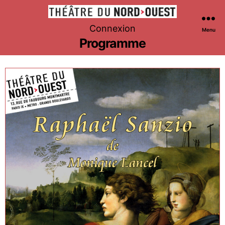
Théâtre
Connexion
Menu
du
Programme
Nord-
Ouest