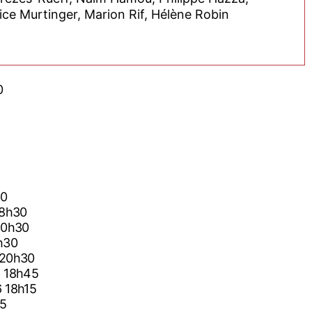
efebvre, Jean Marzouk, Beatrice Murtinger, Marion Rif, Hélène Robin
0
30
18h30
20h30
h30
 20h30
6 18h45
6 18h15
45