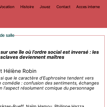
Vocation
Histoire
Jouez
Contact
Acces interne
de salle
ur une île où l’ordre social est inversé : les
esclaves deviennent maîtres
t Hélène Robin
si que le caractère d'Euphrosine tendent vers
ne comédie : confusion des sentiments, échanges
fin l'aspect résolument comique du personnage
rèzes-Rueff, Naïm Hamou, Philippe Hazza,