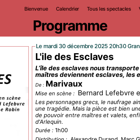
Bienvenue
Calendrier
Tous les spectacles
Programme
Le mardi 30 décembre 2025 20h30 Gran
L'ile des Esclaves
L’île des esclaves nous transporte s
maîtres deviennent esclaves, les 
Marivaux
De :
Bernard Lefebvre e
Mise en scène :
Les personnages grecs, le naufrage ain
une tragédie. Mais la pièce est bien u
de pouvoir entre maîtres et valets, en
d'Arlequin.
1h00
Durée :
Alexandre Durand, Marc G
Distribution :