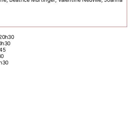
 20h30
20h30
h45
30
6h30