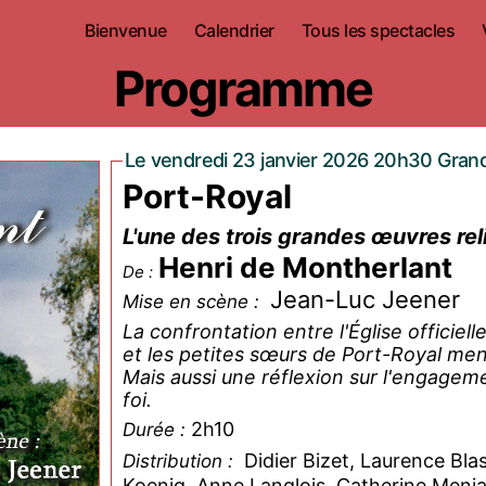
Bienvenue
Calendrier
Tous les spectacles
Programme
Le vendredi 23 janvier 2026 20h30 Grand
Port-Royal
L'une des trois grandes œuvres rel
Henri de Montherlant
De :
Jean-Luc Jeener
Mise en scène :
La confrontation entre l'Église officiel
et les petites sœurs de Port-Royal me
Mais aussi une réflexion sur l'engageme
foi.
2h10
Durée :
Didier Bizet, Laurence Bla
Distribution :
Koenig, Anne Langlois, Catherine Menia