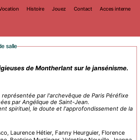
Vocation
Histoire
Jouez
Contact
Acces interne
e salle
igieuses de Montherlant sur le jansénisme.
le représentée par l'archevêque de Paris Péréfixe
nées par Angélique de Saint-Jean.
nt spirituel, le doute et l'approfondissement de la
sco, Laurence Hétier, Fanny Heurguier, Florence
ne, Beatrice Murtinger, Valentine Neuville, Joanna