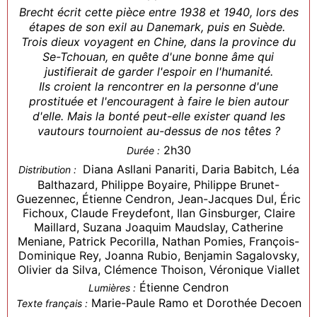
Brecht écrit cette pièce entre 1938 et 1940, lors des
étapes de son exil au Danemark, puis en Suède.
Trois dieux voyagent en Chine, dans la province du
Se-Tchouan, en quête d'une bonne âme qui
justifierait de garder l'espoir en l'humanité.
Ils croient la rencontrer en la personne d'une
prostituée et l'encouragent à faire le bien autour
d'elle. Mais la bonté peut-elle exister quand les
vautours tournoient au-dessus de nos têtes ?
2h30
Durée :
Diana Asllani Panariti, Daria Babitch, Léa
Distribution :
Balthazard, Philippe Boyaire, Philippe Brunet-
Guezennec, Étienne Cendron, Jean-Jacques Dul, Éric
Fichoux, Claude Freydefont, Ilan Ginsburger, Claire
Maillard, Suzana Joaquim Maudslay, Catherine
Meniane, Patrick Pecorilla, Nathan Pomies, François-
Dominique Rey, Joanna Rubio, Benjamin Sagalovsky,
Olivier da Silva, Clémence Thoison, Véronique Viallet
Étienne Cendron
Lumières :
Marie-Paule Ramo et Dorothée Decoen
Texte français :