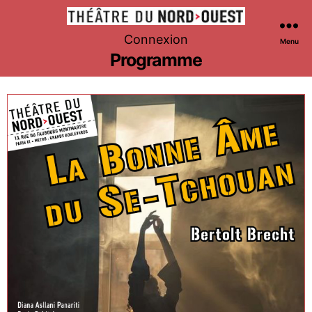
Théâtre
Connexion
Menu
du
Programme
Nord-
Ouest