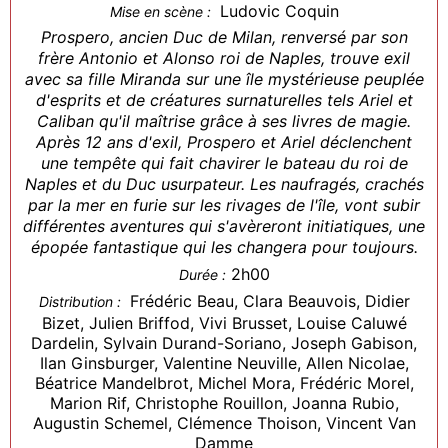
Ludovic Coquin
Mise en scène :
Prospero, ancien Duc de Milan, renversé par son
frère Antonio et Alonso roi de Naples, trouve exil
avec sa fille Miranda sur une île mystérieuse peuplée
d'esprits et de créatures surnaturelles tels Ariel et
Caliban qu'il maîtrise grâce à ses livres de magie.
Après 12 ans d'exil, Prospero et Ariel déclenchent
une tempête qui fait chavirer le bateau du roi de
Naples et du Duc usurpateur. Les naufragés, crachés
par la mer en furie sur les rivages de l'île, vont subir
différentes aventures qui s'avèreront initiatiques, une
épopée fantastique qui les changera pour toujours.
2h00
Durée :
Frédéric Beau, Clara Beauvois, Didier
Distribution :
Bizet, Julien Briffod, Vivi Brusset, Louise Caluwé
Dardelin, Sylvain Durand-Soriano, Joseph Gabison,
Ilan Ginsburger, Valentine Neuville, Allen Nicolae,
Béatrice Mandelbrot, Michel Mora, Frédéric Morel,
Marion Rif, Christophe Rouillon, Joanna Rubio,
Augustin Schemel, Clémence Thoison, Vincent Van
Damme