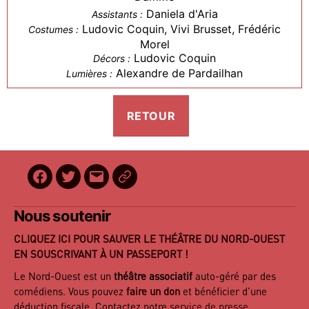
Daniela d'Aria
Assistants :
Ludovic Coquin, Vivi Brusset, Frédéric
Costumes :
Morel
Ludovic Coquin
Décors :
Alexandre de Pardailhan
Lumières :
Facebook
Twitter
E-
BilletReduc
mail
Nous soutenir
CLIQUEZ ICI POUR SAUVER LE THÉÂTRE DU NORD-OUEST
EN SOUSCRIVANT À UN PASSEPORT !
Le Nord-Ouest est un
théâtre associatif
auto-géré par des
comédiens. Vous pouvez
faire un don
et bénéficier d’une
déduction fiscale. Contactez notre
service de presse
.