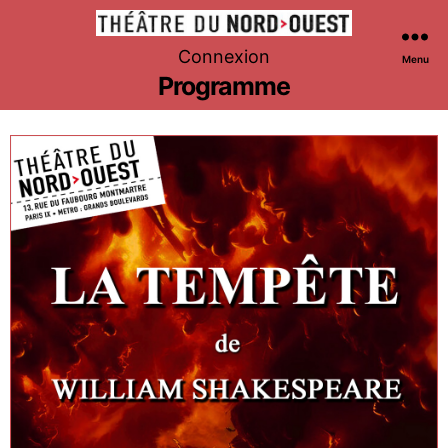
Théâtre
Connexion
Menu
du
Programme
Nord-
Ouest